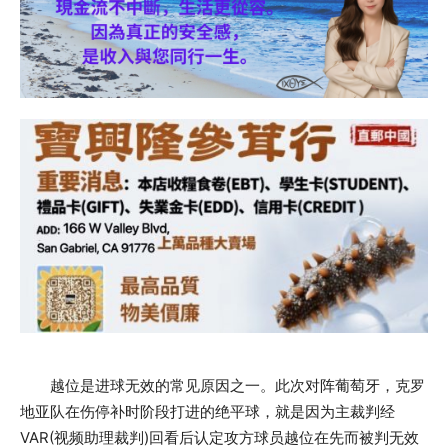
越位是进球无效的常见原因之一。此次对阵葡萄牙，克罗
地亚队在伤停补时阶段打进的绝平球，就是因为主裁判经
VAR(视频助理裁判)回看后认定攻方球员越位在先而被判无效