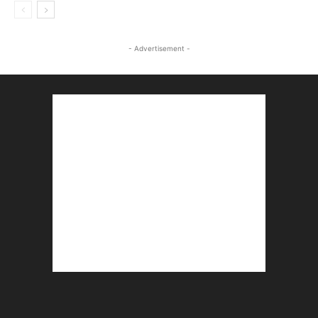
- Advertisement -