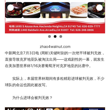
zhao4walnut.com
中新网北京7月3日电 (周昕)关键时刻的一次绝平球被判无效，
直接导致克罗地亚队被淘汰出局——这戏剧性的一幕，就发生
在美加墨世界杯1/16决赛葡萄牙对克罗地亚的比赛中。
实际上，本届世界杯期间有多粒精彩进球被判无效，不少
球队的命运也因此被改写。
为什么进球会被判无效？