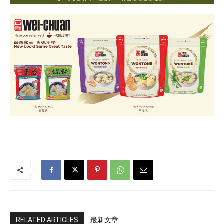
RELATED ARTICLES
最新文章