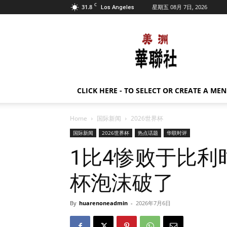
C
31.8
星期五 08月 7日, 2026
Los Angeles
美
洲
华
联
社
CLICK HERE - TO SELECT OR CREATE A ME
Home
国际新闻
2026世界杯
国际新闻
2026世界杯
热点话题
华联时评
1比4惨败于比
杯泡沫破了
By
huarenoneadmin
-
2026年7月6日