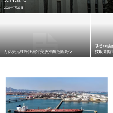
2026年7月29日
受美联储
万亿美元杠杆狂潮将美股推向危险高位
技股遭抛