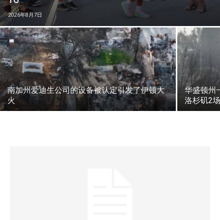
2026年8月7日
南加州爱迪生公司的设备被认定引发了伊顿大
华盛顿州
火
洛杉矶2