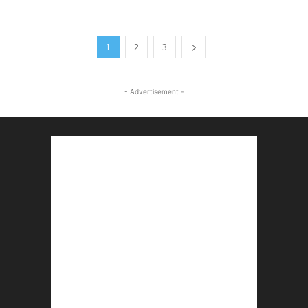
1
2
3
- Advertisement -