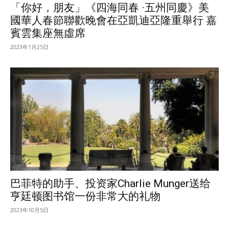
「你好，朋友」《四海同春 ·五州同慶》美
國華人春節聯歡晚會在亞凱迪亞隆重舉行 嘉
賓雲集座無虛席
2023年1月25日
巴菲特的助手、投资家Charlie Munger送给
亨廷顿图书馆一份非常大的礼物
2023年10月5日