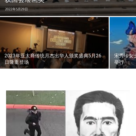
2022年5月29日
2023年亚太裔传统月杰出华人颁奖盛典5月26
宋秀珍女
日隆重登场
举行