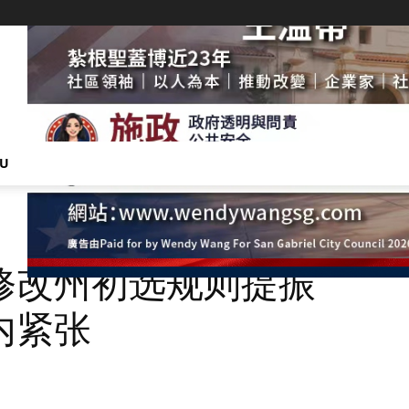
NU
修改州初选规则提振
内紧张