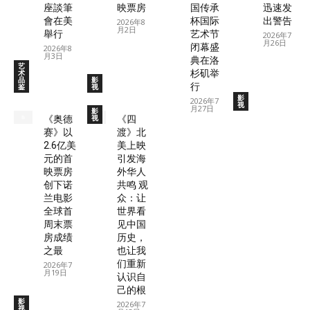
座談筆
映票房
国传承
迅速发
會在美
杯国际
出警告
2026年8
月2日
舉行
艺术节
2026年7
月26日
闭幕盛
2026年8
月3日
典在洛
艺
术
杉矶举
品
影
行
鉴
视
影
2026年7
视
月27日
影
视
《奥德
《四
赛》以
渡》北
2.6亿美
美上映
元的首
引发海
映票房
外华人
创下诺
共鸣 观
兰电影
众：让
全球首
世界看
周末票
见中国
房成绩
历史，
之最
也让我
们重新
2026年7
月19日
认识自
己的根
影
2026年7
视