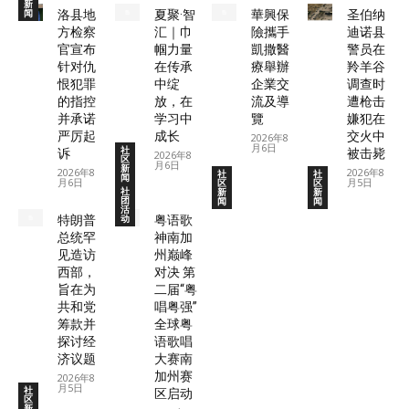
新
闻
洛县地
夏聚·智
華興保
圣伯纳
方检察
汇｜巾
險攜手
迪诺县
官宣布
帼力量
凱撒醫
警员在
针对仇
在传承
療舉辦
羚羊谷
恨犯罪
中绽
企業交
调查时
的指控
放，在
流及導
遭枪击
并承诺
学习中
覽
嫌犯在
严厉起
成长
交火中
2026年8
月6日
社
诉
被击毙
2026年8
区
月6日
新
2026年8
2026年8
社
社
闻
月6日
月5日
区
区
社
新
新
团
闻
闻
活
动
特朗普
粤语歌
总统罕
神南加
见造访
州巅峰
西部，
对决 第
旨在为
二届“粤
共和党
唱粤强”
筹款并
全球粤
探讨经
语歌唱
济议题
大赛南
加州赛
2026年8
月5日
社
区启动
区
新