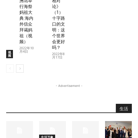
洲岛举
相对
行海祭
论》
妈祖大
（1）
典 海内
十字路
外信众
口的文
拜谒妈
明：这
祖（视
个世界
频）
会更好
吗？
2022年10
月4日
视
2022年8
频
月17日
- Advertisement -
生活
生活万象