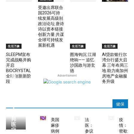
受邀出席联合
国2026可持
续发展高级别
政治论坛 唐诗
诗以资本链接
创新力量 共谋
全球可持续发
展新机遇
生活万象
生活万象
生活万象
SLEEPM宣布
图海钩沉 江湖
AI贷款银行尔
完成战略并购
绝响—— 追忆
湾分行盛大启
开启
沙国政与游玄
幕 三年布局三
BIOCRYSTAL
徳
地 助力南加州
服
全球创新新阶
Advertisment
房地产金融服
务
段
务升级
于
数
千
万
健保
人
联
邦
美国
法
疫
医
麻疹
医：
情：
疗
病例
参议
密歇