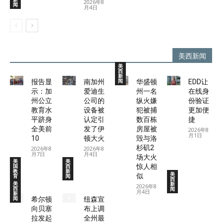
2026年8
闻
月4日
美西新闻
美
西
新
闻
报告显
南加州
华盛顿
EDD让
示：加
爱迪生
州一名
在线身
州公立
公司的
纵火嫌
份验证
教育水
设备被
犯被捕
更加便
平跻身
认定引
数百栋
捷
全美前
发了伊
房屋被
2026年8
月1日
10
顿大火
毁与洛
杉矶2
2026年8
2026年8
月7日
月4日
场大火
美
美
国
西
惊人相
教
新
美
似
育
闻
西
美
新
2026年8
西
闻
月4日
新
闻
希尔顿
纽森宣
向贝塞
布上调
拉发起
全州最