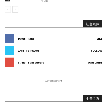
月13日
社交媒体
16,985
Fans
LIKE
2,458
Followers
FOLLOW
61,453
Subscribers
SUBSCRIBE
- Advertisement -
中美关系