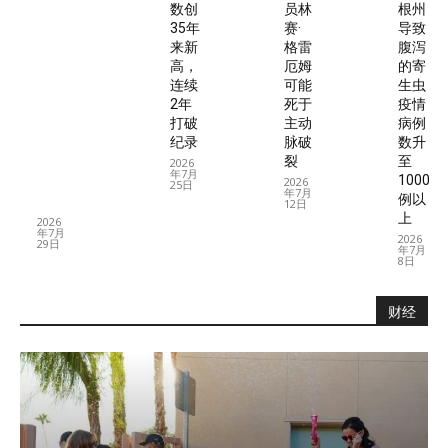
保
数创
员林
根州
险D
35年
赛·
导致
部
来新
格雷
腹泻
分
高，
厄姆
的寄
补
连续
可能
生虫
贴
2年
死于
疫情
将
打破
主动
病例
于
纪录
脉破
数升
202
裂
至
2026
7年
年7月
1000
终
2026
25日
年7月
例以
止
12日
上
2026
年7月
2026
29日
年7月
8日
财经