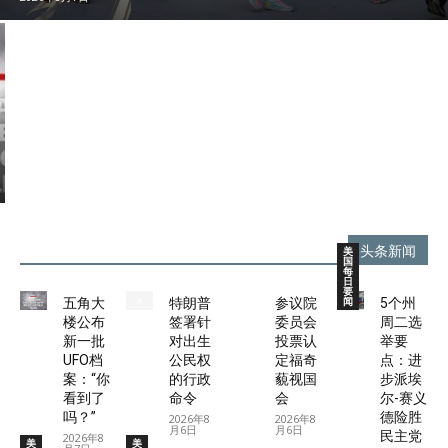
档
康
罪
案
复
的
：
中
指
“
心
控
你
治
并
看
疗
承
到
后
诺
了
现
严
吗
已
厉
？
离
起
”
开
诉
头条新闻
美
国
每
日
要
闻
五角大
特朗普
参议院
5个州
楼公布
签署针
委员会
周二选
新一批
对出生
投票认
举要
UFO档
公民权
定福奇
点：进
案：“你
的行政
藐视国
步派埃
看到了
命令
会
尔-赛义
吗？”
德险胜
2026年8
2026年8
月6日
月6日
民主党
2026年8
美
美