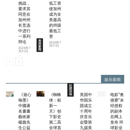
挑战，
低工资
要求其
使加州
同意在
成为全
加州州
美最高
长竞选
的州级
中进行
最低工
一系列
资
美
辩论
2026年7
西
月31日
新
2026年7
闻
月31日
娱乐新闻
社
团
活
动
《遊心
《蜘蛛
美国中
电影“奥
翰墨》
侠：崭
华国乐
德赛”未
中國著
新一
团成立
经授权
名書畫
天》创
十周年
的副本
藝術家
下影史
庆音乐
在网上
楊旗先
第二高
会暨第
发布 环
生公益
全球首
九届美
球影业