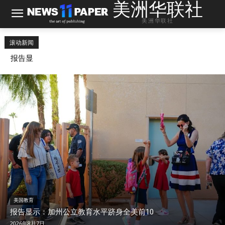
美洲华联社
美洲华联社
滚动新闻
报告显
示：加州
美国社会
公立教育
麦
水平跻身
社区新闻
康
全美前10
奈
洛
美国每日要闻
尔
县
五
住
地
角
院
方
大
5
检
楼
0
察
公
多
官
布
天
宣
新
后
布
一
出
针
批
院
对
U
，
仇
美国教育
F
转
恨
报告显示：加州公立教育水平跻身全美前10
O
入
犯
2026年8月7日