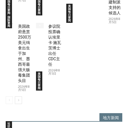
月7日
国
国
建制派
每
每
美
日
日
支持的
国
要
要
每
候选人
闻
闻
日
国
要
2026年8
际
闻
月5日
要
闻
美国政
参议院
府悬赏
投票确
2500万
认埃里
美元缉
卡·施瓦
拿出生
茨博士
于加
出任
州、墨
CDC主
西哥最
任
强大贩
2026年8
月5日
美
毒集团
国
每
头目
日
要
2026年8
闻
月5日
地方新闻
社
区