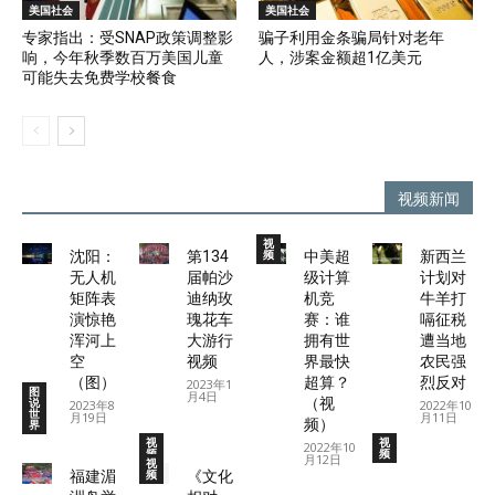
美国社会
美国社会
专家指出：受SNAP政策调整影
骗子利用金条骗局针对老年
响，今年秋季数百万美国儿童
人，涉案金额超1亿美元
可能失去免费学校餐食
视频新闻
视
频
沈阳：
第134
中美超
新西兰
无人机
届帕沙
级计算
计划对
矩阵表
迪纳玫
机竞
牛羊打
演惊艳
瑰花车
赛：谁
嗝征税
浑河上
大游行
拥有世
遭当地
空
视频
界最快
农民强
（图）
超算？
烈反对
2023年1
图
月4日
说
（视
2023年8
2022年10
世
月19日
月11日
频）
界
视
视
2022年10
频
频
月12日
视
频
福建湄
《文化