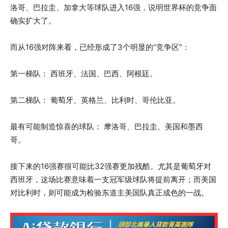
洛哥、巴拉圭、加拿大等球队进入16强，说明世界杯的竞争面
确实扩大了。
而从16强对阵来看，已经形成了3个明显的“竞争区”：
第一梯队： 西班牙、法国、巴西、阿根廷。
第二梯队： 葡萄牙、英格兰、比利时、哥伦比亚。
最有可能制造惊喜的球队： 摩洛哥、巴拉圭、美国和墨西
哥。
接下来的16强赛很可能比32强赛更加残酷。尤其是葡萄牙对
西班牙，这场比赛意味着一支冠军级球队将提前离开；而美国
对比利时，则可能成为检验东道主美国队真正成色的一战。