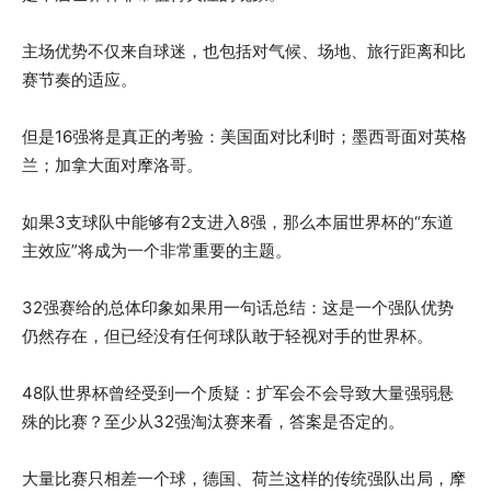
主场优势不仅来自球迷，也包括对气候、场地、旅行距离和比
赛节奏的适应。
但是16强将是真正的考验：美国面对比利时；墨西哥面对英格
兰；加拿大面对摩洛哥。
如果3支球队中能够有2支进入8强，那么本届世界杯的“东道
主效应”将成为一个非常重要的主题。
32强赛给的总体印象如果用一句话总结：这是一个强队优势
仍然存在，但已经没有任何球队敢于轻视对手的世界杯。
48队世界杯曾经受到一个质疑：扩军会不会导致大量强弱悬
殊的比赛？至少从32强淘汰赛来看，答案是否定的。
大量比赛只相差一个球，德国、荷兰这样的传统强队出局，摩