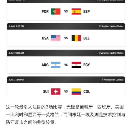
这一轮最引人注目的3场比赛，无疑是葡萄牙—西班牙、美国
—比利时和墨西哥—英格兰；而阿根廷—埃及则是技术控制与
防守反击之间的典型较量。