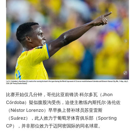
比赛开始仅几分钟，哥伦比亚前锋洪·科尔多瓦（Jhon
Córdoba）疑似腹股沟受伤，迫使主教练内斯托尔·洛伦佐
（Néstor Lorenzo）早早换上替补球员苏亚雷斯
（Suárez），此人效力于葡萄牙体育俱乐部（Sporting
CP），并非那位效力于迈阿密国际的同名球星。