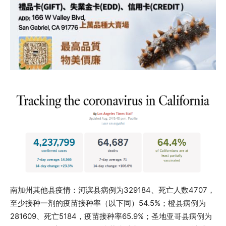
南加州其他县疫情：河滨县病例为329184、死亡人数4707，
至少接种一剂的疫苗接种率（以下同）54.5%；橙县病例为
281609、死亡5184，疫苗接种率65.9%；圣地亚哥县病例为