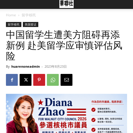
Home
留学移民
留学移民
美国签证
中国留学生遭美方阻碍再添
新例 赴美留学应审慎评估风
险
By
huarenoneadmin
-
2023年8月23日