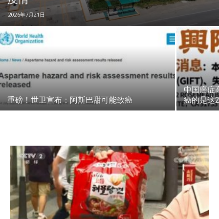
2026年7月21日
中国癌症
重磅！世卫宣布：阿斯巴甜可能致癌
癌的是这