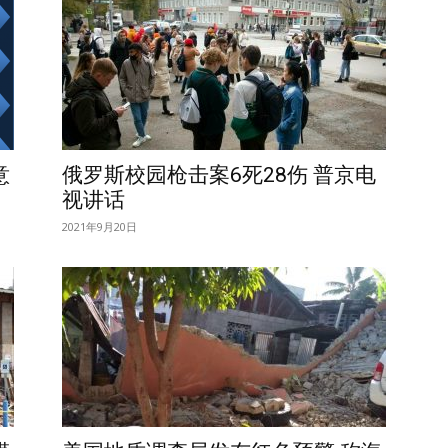
意
俄罗斯校园枪击案6死28伤 普京电
视讲话
2021年9月20日