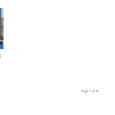
兵
Page 1 of 36