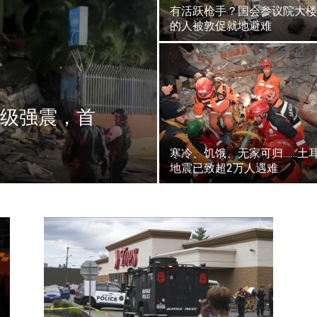
有活跃枪手？国会参议院大楼
的人被敦促就地避难
.5级强震，首
寒冷、饥饿、无家可归……土
地震已致超2万人遇难