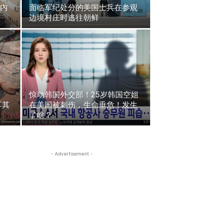
内
面临军纪处分的美国士兵在参观
边境村庄时逃往朝鲜
惊动韩国外交部！25岁韩国空姐
耳其
在美国被刺伤，生命垂危！发生
了啥？
- Advertisement -