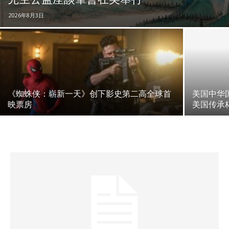
2026年8月3日
《蜘蛛侠：崭新一天》创下影史第二高全球首
美国中华
映票房
美国传承