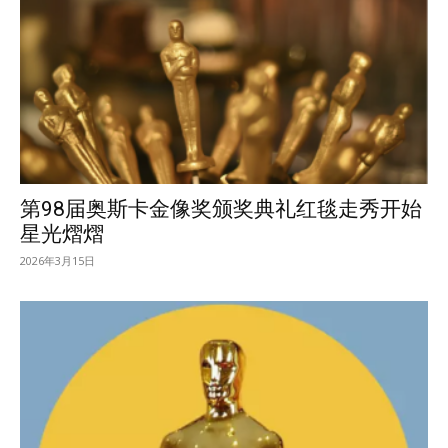
第98届奥斯卡金像奖颁奖典礼红毯走秀开始
星光熠熠
2026年3月15日