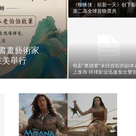
《蜘蛛侠：崭新一天》创下影
第二高全球首映票房
書畫藝術家
在美舉行
电影“奥德赛”未经授权的副本
上发布 环球影业迅速发出警