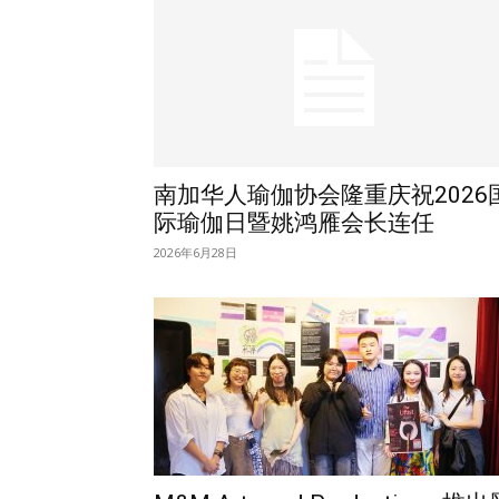
南加华人瑜伽协会隆重庆祝2026
际瑜伽日暨姚鸿雁会长连任
2026年6月28日