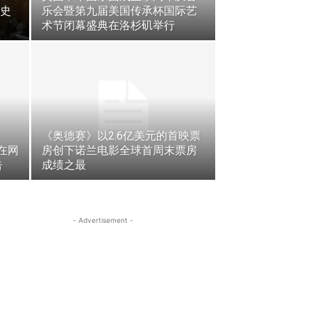
史
乐会暨第九届美国传承杯国际艺
术节闭幕盛典在洛杉矶举行
《奥德赛》以2.6亿美元的首映票
在网
房创下诺兰电影全球首周末票房
告
成绩之最
- Advertisement -