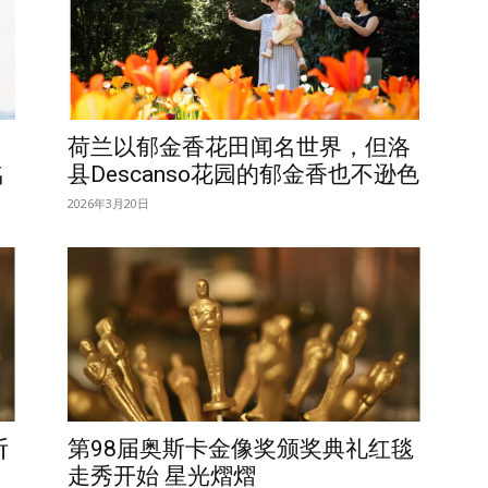
月
荷兰以郁金香花田闻名世界，但洛
名
县Descanso花园的郁金香也不逊色
2026年3月20日
斩
第98届奥斯卡金像奖颁奖典礼红毯
走秀开始 星光熠熠