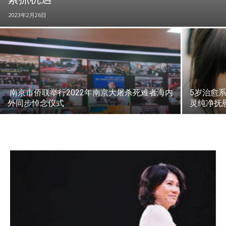
2023年2月26日
南京市侨联举行2022年南京大屠杀死难者海内
5岁治愈
外同步悼念仪式
灵纯净抚