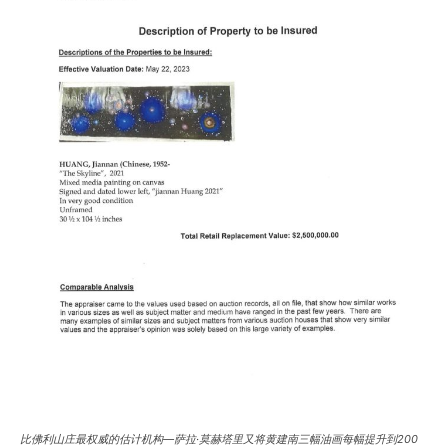
比佛利山庄最权威的估计机构—萨拉·莫赫塔里又将黄建南三幅油画每幅提升到200