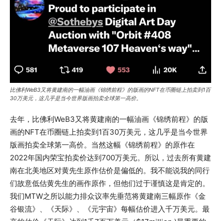
比佛利WeB3又将黄建南的一幅油画《锦绣前程》的版画的NFT在币圈链上拍卖到1百
30万美元，这几乎是当今世界版画拍卖全球第一高价。
去年，比佛利WeB3又将黄建南的一幅油画《锦绣前程》的版
画的NFT在币圈链上拍卖到1百30万美元，这几乎是当今世界
版画拍卖全球第一高价。当然这幅《锦绣前程》的原作在
2022年国内荣宝拍卖价达到700万美元。所以，过去所有黄建
南在北美地区对黄先生原作估价是偏低的。我不能说我的同行
们故意低估黄先生的画作原作，但他们过于谨慎这是肯定的。
我们MTW之所以能力排众议率先垂范将黄建南三幅原作《金
谷银流》、《天际》、《元宇宙》每幅估价进入千万美元。最