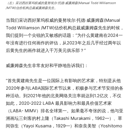
（左）采访西好莱坞权威的曼努埃尔·托德·威廉姆森(Manual Todd Williamson
/MTW)估价机构总裁威廉姆森先生。
当我们采访西好莱坞权威的曼努埃尔·托德·威廉姆森(Manual
Todd Williamson /MTW)估价机构总裁威廉姆森先生的时候，
我们提到一个尖锐的又敏感的话题：“为什么黄建南在2024一
年没有进行任何画作的评估，从2023年之后几乎经过两年以
后黄先生的画作就进入千万美元俱乐部？”
威廉姆森先生非常友好和平静地告诉我们：
“首先黄建南先生是一位国际上有影响的艺术家，特别是从他
2020年参与LABA国际艺术节以来，积极参与艺术节安排的各
种活动。到2021年他的北美网络关注率就达到1.2亿次，不仅
如此，2020-2022 LABA 最具影响力和最具价值艺术家
（LABA- MIMV）排名全球第一。如果毫不夸张的说，他与亚
洲画坛三剑客的村上隆（Takashi Murakami，1962—）、草
间弥生（Yayoi Kusama，1929—）和奈良美智（Yoshitomo