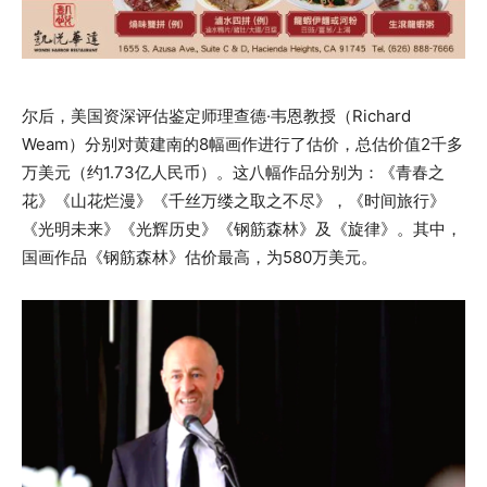
尔后，美国资深评估鉴定师理查德·韦恩教授（Richard
Weam）分别对黄建南的8幅画作进行了估价，总估价值2千多
万美元（约1.73亿人民币）。这八幅作品分别为：《青春之
花》《山花烂漫》《千丝万缕之取之不尽》，《时间旅行》
《光明未来》《光辉历史》《钢筋森林》及《旋律》。其中，
国画作品《钢筋森林》估价最高，为580万美元。