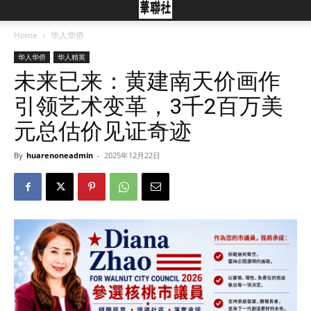
Home
华人华侨
华人华侨
华人精英
未来已来：黄建南天价画作
引领艺术变革，3千2百万美
元总估价见证奇迹
By
huarenoneadmin
-
2025年12月22日