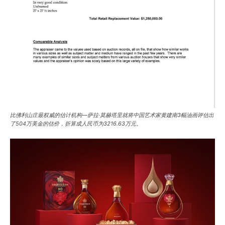
比佛利山庄最权威的估计机构—萨拉·莫赫塔里就将中国艺术家黄建南3幅油画评估出
了504万美金的估价，折算成人民币为3216.63万元。