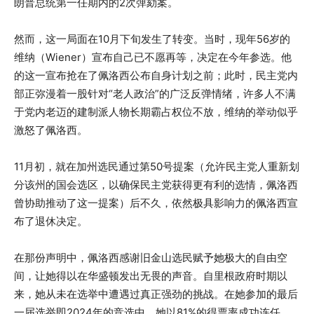
朗普总统第一任期内的2次弹劾案。
然而，这一局面在10月下旬发生了转变。当时，现年56岁的
维纳（Wiener）宣布自己已不愿再等，决定在今年参选。他
的这一宣布抢在了佩洛西公布自身计划之前；此时，民主党内
部正弥漫着一股针对“老人政治”的广泛反弹情绪，许多人不满
于党内老迈的建制派人物长期霸占权位不放，维纳的举动似乎
激怒了佩洛西。
11月初，就在加州选民通过第50号提案（允许民主党人重新划
分该州的国会选区，以确保民主党获得更有利的选情，佩洛西
曾协助推动了这一提案）后不久，依然极具影响力的佩洛西宣
布了退休决定。
在那份声明中，佩洛西感谢旧金山选民赋予她极大的自由空
间，让她得以在华盛顿发出无畏的声音。自里根政府时期以
来，她从未在选举中遭遇过真正强劲的挑战。在她参加的最后
一届选举即2024年的竞选中，她以81%的得票率成功连任。