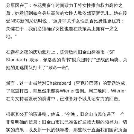
分原因在于：在花费多年时间致力于将女性推向权力高位之
后，她意识到如今身居高位的女性人数依然寥寥无几。她在接
受NBC新闻采访时说，“这并非关乎女性是否比男性更优秀；
关键在于，我们必须确保女性也能在决策桌上拥有一席之
地。”
在选举之夜的庆功派对上，陈诗敏向旧金山标准报（SF
Standard）表示，佩洛西的背书“彻底扭转了”选战的局势，为
她的竞选团队打出了“致命一击”。
然而，这一击虽然对Chakrabarti（查克拉巴蒂）的竞选造成
了沉重打击，却显然未能将Wiener击倒。周二晚间，Wiener
在向支持者发表的演讲中，已准备好予以几记有力的回击。
根据其公开的演讲稿，他说，“今晚，旧金山市民传递了一个
非常明确的信息：旧金山市民已准备好迎接大胆的领导力、切
实的成果，以及新一代的领导者、那些敢于直面我们国家所面