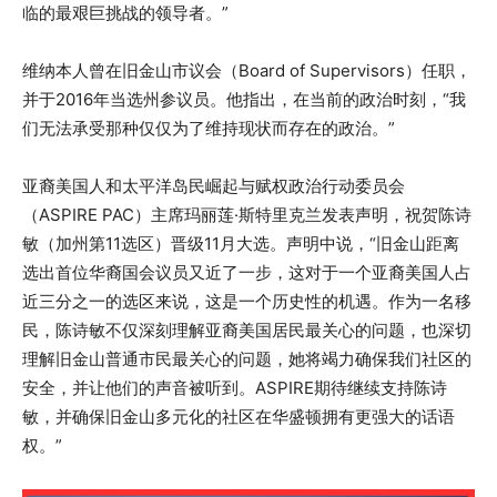
临的最艰巨挑战的领导者。”
维纳本人曾在旧金山市议会（Board of Supervisors）任职，
并于2016年当选州参议员。他指出，在当前的政治时刻，“我
们无法承受那种仅仅为了维持现状而存在的政治。”
亚裔美国人和太平洋岛民崛起与赋权政治行动委员会
（ASPIRE PAC）主席玛丽莲·斯特里克兰发表声明，祝贺陈诗
敏（加州第11选区）晋级11月大选。声明中说，“旧金山距离
选出首位华裔国会议员又近了一步，这对于一个亚裔美国人占
近三分之一的选区来说，这是一个历史性的机遇。作为一名移
民，陈诗敏不仅深刻理解亚裔美国居民最关心的问题，也深切
理解旧金山普通市民最关心的问题，她将竭力确保我们社区的
安全，并让他们的声音被听到。ASPIRE期待继续支持陈诗
敏，并确保旧金山多元化的社区在华盛顿拥有更强大的话语
权。”