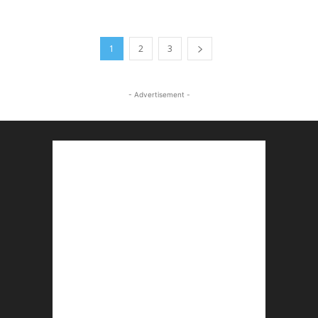
1
2
3
- Advertisement -