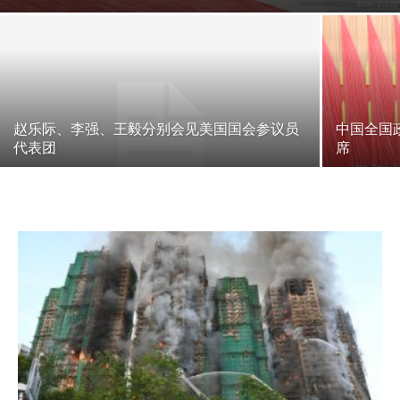
赵乐际、李强、王毅分别会见美国国会参议员
中国全国
代表团
席