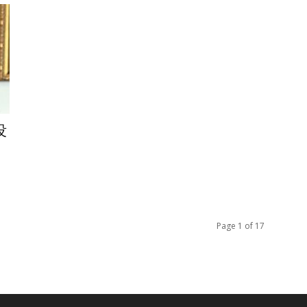
没
Page 1 of 17