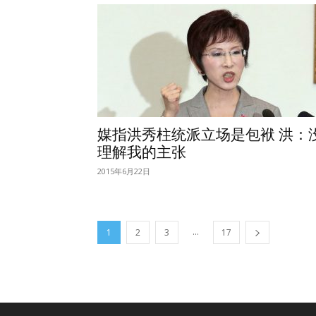
媒指洪秀柱统派立场是包袱 洪：
理解我的主张
2015年6月22日
...
1
2
3
17