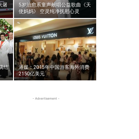
大屠
5岁治愈系童声献唱公益歌曲《天
使妈妈》 空灵纯净抚慰心灵
满结
港媒：2015年中国游客海外消费
2150亿美元
- Advertisement -