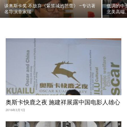
谈奥斯卡奖 不放弃《紫禁城的芭蕾》 –专访著
低调的中资
名导演章家瑞
北美高端
奥斯卡快鹿之夜 施建祥展露中国电影人雄心
2016年3月1日