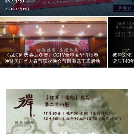
2021年12月19日
《四海同庆·喜迎冬奥》CCTV全球爱华诗歌春
彼岸文化
晚暨美国华人春节联欢晚会节目海选正式启动
诞辰140