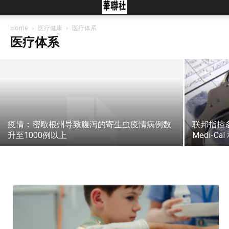
服务于数千万人 联邦医疗保险D部分补贴
将于2027年终止
Home
医疗健康
医疗体系
医疗体系
2026年7月29日
疫情：密歇根州导致腹泻的寄生虫疫情病例数
联邦指控
升至1000例以上
Medi-Ca