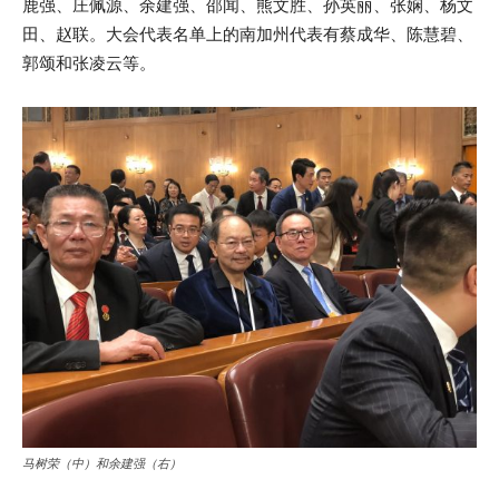
鹿强、庄佩源、余建强、邵闻、熊文胜、孙英丽、张娴、杨文
田、赵联。大会代表名单上的南加州代表有蔡成华、陈慧碧、
郭颂和张凌云等。
马树荣（中）和余建强（右）