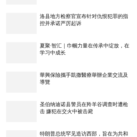
洛县地方检察官宣布针对仇恨犯罪的指
控并承诺严厉起诉
夏聚·智汇｜巾帼力量在传承中绽放，在
学习中成长
華興保險攜手凱撒醫療舉辦企業交流及
導覽
圣伯纳迪诺县警员在羚羊谷调查时遭枪
击 嫌犯在交火中被击毙
特朗普总统罕见造访西部，旨在为共和