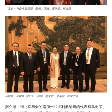
（左起）与会代表鹿强、邵闻、张娴、庄佩源、熊文胜
马树荣、余建强（右3）、邵闻、熊文胜、孙英丽、杨文田等
据介绍，到北京与会的南加州和亚利桑纳州的代表有马树荣、