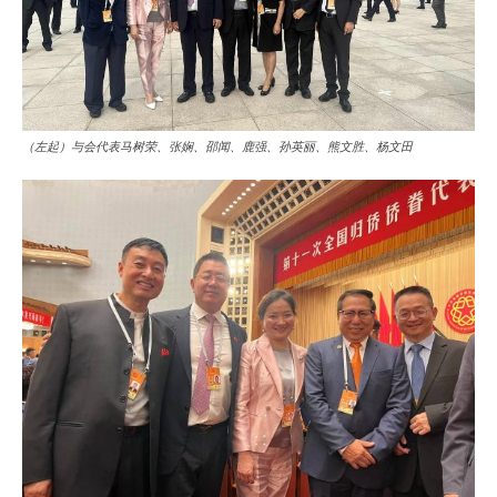
（左起）与会代表马树荣、张娴、邵闻、鹿强、孙英丽、熊文胜、杨文田