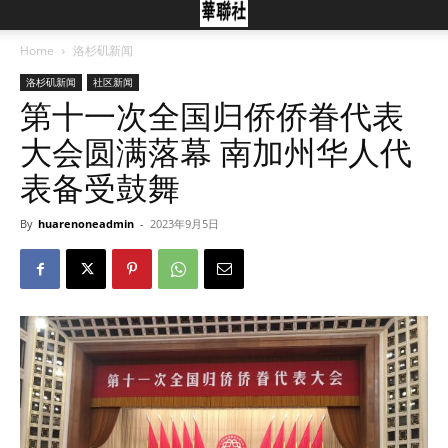
Home
洛杉矶新闻
洛杉矶新闻
社区新闻
第十一次全国归侨侨眷代表
大会圆满落幕 南加州华人代
表备受鼓舞
By
huarenoneadmin
-
2023年9月5日