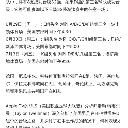
队中，将有8支成功晋级32强。如果D组的第三名球队成功晋
级，它将可能参加以下三场32强淘汰赛中的任意一场：
6月29日（周一）：E组头名 对阵 A/B/C/D/F组第三名，波士
顿体育场，美国东部时间下午4:30
6月30日（周二）：I组头名 对阵 C/D/F/G/H组第三名，纽约/
新泽西体育场，美国东部时间下午5:00
7月3日（周五）：K组头名 对阵 D/E/I/J/L组第三名，堪萨斯
城体育场，美国东部时间下午9:30
德国、厄瓜多尔、科特迪瓦和库拉索同在E组。法国、塞内加
尔、伊拉克和挪威同在I组。葡萄牙、哥伦比亚、乌兹别克斯
坦和刚果民主共和国同在K组。
Apple TV的MLS（美国职业足球大联盟）分析师泰勒·特韦尔
曼（Taylor Twellman）深入剖析了美国男足在FIFA世界杯D
组中的晋级之路，并探讨了在本土作战的情况下，何种表现才