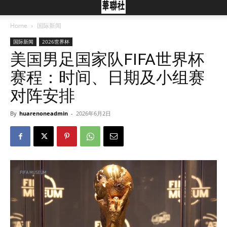
Home
国际新闻
国际新闻
2026世界杯
美国男足国家队FIFA世界杯
赛程：时间、日期及小组赛
对阵安排
By
huarenoneadmin
-
2026年6月2日