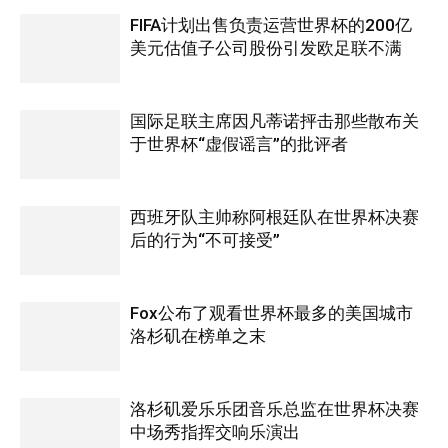
FIFA计划出售负责运营世界杯的200亿
美元估值子公司股份引发欧足联不满
国际足联主席因凡蒂诺抨击那些散布关
于世界杯“虚假谣言”的批评者
西班牙队主帅称阿根廷队在世界杯决赛
后的行为“不可接受”
Fox公布了观看世界杯最多的美国城市
洛杉矶在榜单之末
洛杉矶爱乐乐团音乐总监在世界杯决赛
中场秀指挥交响乐演出