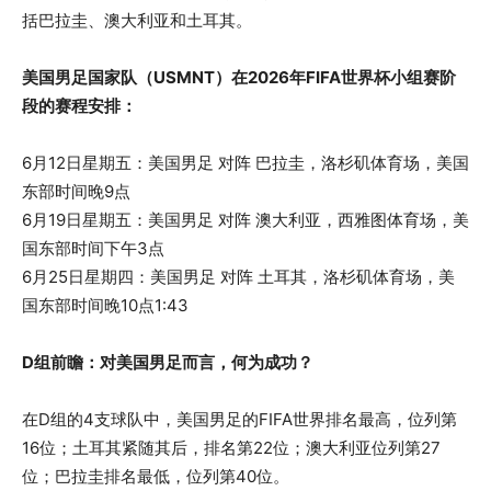
括巴拉圭、澳大利亚和土耳其。
美国男足国家队（USMNT）在2026年FIFA世界杯小组赛阶
段的赛程安排：
6月12日星期五：美国男足 对阵 巴拉圭，洛杉矶体育场，美国
东部时间晚9点
6月19日星期五：美国男足 对阵 澳大利亚，西雅图体育场，美
国东部时间下午3点
6月25日星期四：美国男足 对阵 土耳其，洛杉矶体育场，美
国东部时间晚10点1:43
D组前瞻：对美国男足而言，何为成功？
在D组的4支球队中，美国男足的FIFA世界排名最高，位列第
16位；土耳其紧随其后，排名第22位；澳大利亚位列第27
位；巴拉圭排名最低，位列第40位。