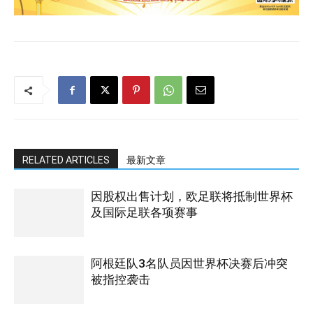
RELATED ARTICLES
最新文章
因股权出售计划，欧足联将抵制世界杯
及国际足联各项赛事
阿根廷队3名队员因世界杯决赛后冲突
被指控袭击