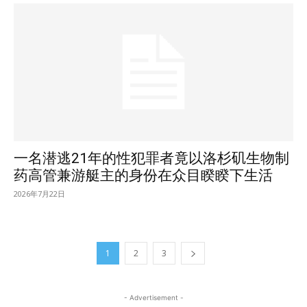
一名潜逃21年的性犯罪者竟以洛杉矶生物制
药高管兼游艇主的身份在众目睽睽下生活
2026年7月22日
1
2
3
- Advertisement -