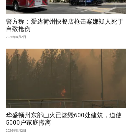
警方称：爱达荷州快餐店枪击案嫌疑人死于
自致枪伤
2026年8月2日
华盛顿州东部山火已烧毁600处建筑，迫使
5000户家庭撤离
2026年8月2日