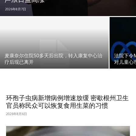
2026年8月7日
麦康奈尔住院50多天后出院，转入康复中心治
法院下令Me
疗后现已离开
对儿童心
环孢子虫病新增病例增速放缓 密歇根州卫生
官员称民众可以恢复食用生菜的习惯
2026年8月6日