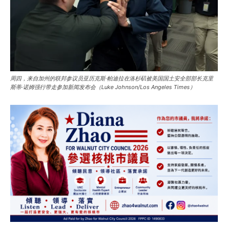
周四，来自加州的联邦参议员亚历克斯·帕迪拉在洛杉矶被美国国土安全部部长克里
斯蒂·诺姆强行带走参加新闻发布会（Luke Johnson/Los Angeles Times）