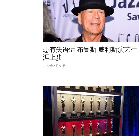
患有失语症 布鲁斯.威利斯演艺生
涯止步
2022年3月30日