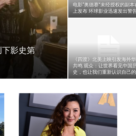
电影“奥德赛”未经授权的副本
上发布 环球影业迅速发出警
创下影史第
《四渡》北美上映引发海外华
共鸣 观众：让世界看见中国
史，也让我们重新认识自己的