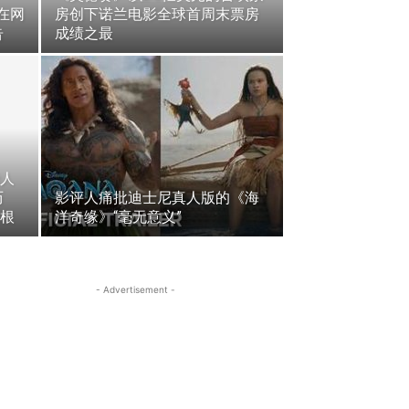
在网
房创下诺兰电影全球首周末票房
告
成绩之最
人
历
影评人痛批迪士尼真人版的《海
根
洋奇缘》“毫无意义”
- Advertisement -