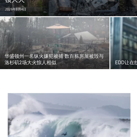
2026年8月4日
华盛顿州一名纵火嫌犯被捕 数百栋房屋被毁与
洛杉矶2场大火惊人相似
EDD让